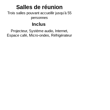
Salles de réunion
Trois salles pouvant accueillir jusqu'à 55
personnes
Inclus
Projecteur, Système audio, Internet,
Espace café, Micro-ondes,
Réfrigérateur
4 heures
80$
_
________
8 heures
140$
_________